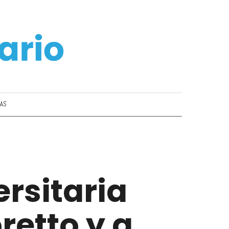
IAS
rsitaria
retto y a