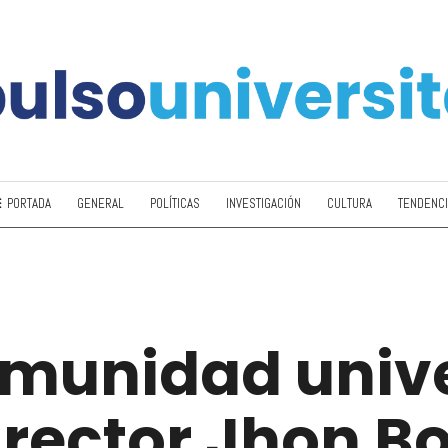
PORTADA
GENERAL
POLÍTICAS
INVESTIGACIÓN
CULTURA
TENDENC
omunidad unive
l rector Jhon Bo