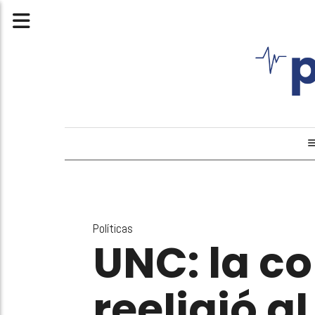
Políticas
UNC: la c
reeligió a