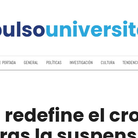
PORTADA
GENERAL
POLÍTICAS
INVESTIGACIÓN
CULTURA
TENDENC
o redefine el 
tras la suspens