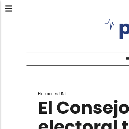
Elecciones UNT
El Consej
electoral 